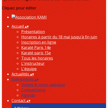
Cliquez pour éditer
Accueil
▴
▾
Présentation
Horaires à partir du 18 mai jusqu'à fin juin
Inscription en ligne
Karaté Paris 14e
Karaté paris 15e
Tous les horaires
L'instructeur
L'équipe
Actualités
▴
▾
Evènements
▴
▾
Stages & cours spéciaux
Compétitions
Agenda
Contact
▴
▾