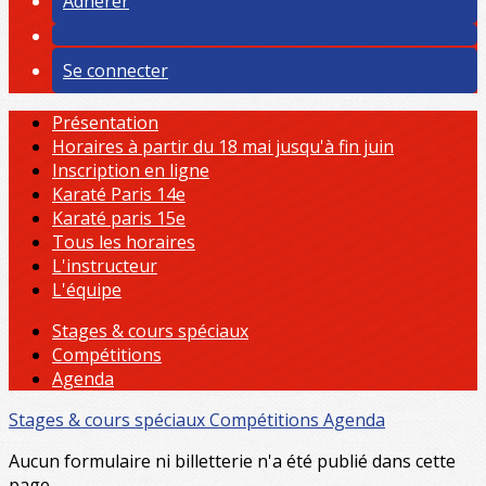
Adhérer
Se connecter
Présentation
Horaires à partir du 18 mai jusqu'à fin juin
Inscription en ligne
Karaté Paris 14e
Karaté paris 15e
Tous les horaires
L'instructeur
L'équipe
Stages & cours spéciaux
Compétitions
Agenda
Stages & cours spéciaux
Compétitions
Agenda
Aucun formulaire ni billetterie n'a été publié dans cette
page.