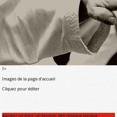
Exporter les lignes sélectionnées
Exporter toutes les colonnes
Exporter uniquement les colonnes affichées
Menu
<
>
Stages & cours spéciaux
Compétitions
Agenda
?>
Images de la page d'accueil
Cliquez pour éditer
Ajoutez un logo, un bouton, des réseaux sociaux