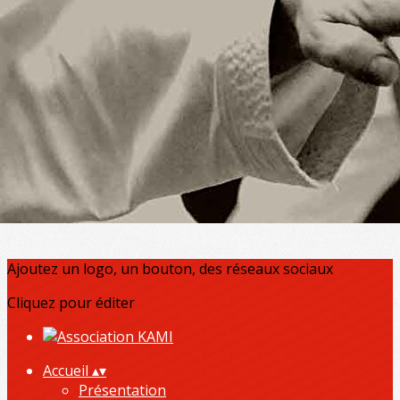
Exporter les lignes sélectionnées
Exporter toutes les colonnes
Exporter uniquement les colonnes affichées
Menu
?>
Images de la page d'accueil
Cliquez pour éditer
Ajoutez un logo, un bouton, des réseaux sociaux
Cliquez pour éditer
Accueil
▴
▾
Présentation