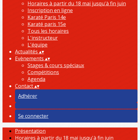
Horaires à partir du 18 mai jusqu'à fin juin
Inscription en ligne
Karaté Paris 14e
Karaté paris 15e
Tous les horaires
L'instructeur
L'équipe
Actualités
▴
▾
Evènements
▴
▾
Stages & cours spéciaux
Compétitions
Agenda
Contact
▴
▾
Adhérer
Se connecter
Présentation
Horaires à partir du 18 mai jusqu'à fin juin