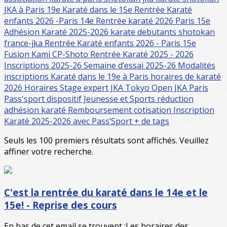
JKA à Paris 19e
Karaté dans le 15e
Rentrée Karaté
enfants 2026 -Paris 14e
Rentrée karaté 2026 Paris 15e
Adhésion Karaté 2025-2026
karate debutants
shotokan
france-jka
Rentrée Karaté enfants 2026 - Paris 15e
Fusion Kami CP-Shoto
Rentrée Karaté 2025 - 2026
Inscriptions 2025-26
Semaine d’essai 2025-26
Modalités
inscriptions
Karaté dans le 19e à Paris
horaires de karaté
2026
Horaires
Stage expert JKA Tokyo
Open JKA Paris
Pass'sport
dispositif Jeunesse et Sports
réduction
adhésion karaté
Remboursement cotisation
Inscription
Karaté 2025-2026 avec Pass’Sport
+ de tags
Seuls les 100 premiers résultats sont affichés. Veuillez
affiner votre recherche.
C'est la rentrée du karaté dans le 14e et le
15e! - Reprise des cours
En bas de cet email se trouvent :Les horaires des