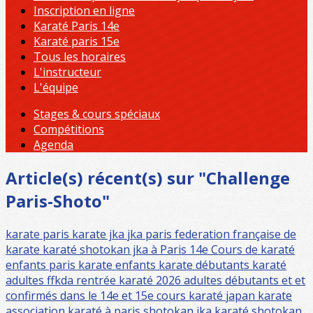
Inscription en ligne
Karaté Paris 14e
Karaté paris 15e
Tous les horaires
L'instructeur
L'équipe
Stages & cours spéciaux
Compétitions
Agenda
Article(s) récent(s) sur "Challenge
Paris-Shoto"
karate paris
karate jka
jka paris
federation française de
karate
karaté shotokan jka à Paris 14e
Cours de karaté
enfants paris
karate enfants
karate débutants
karaté
adultes
ffkda
rentrée karaté 2026 adultes débutants et et
confirmés dans le 14e et 15e
cours karaté
japan karate
association
karaté à paris
shotokan jka
karaté shotokan