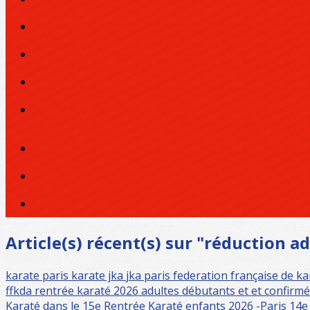
Article(s) récent(s) sur "réduction a
karate paris
karate jka
jka paris
federation française de k
ffkda
rentrée karaté 2026 adultes débutants et et confirmé
Karaté dans le 15e
Rentrée Karaté enfants 2026 -Paris 14