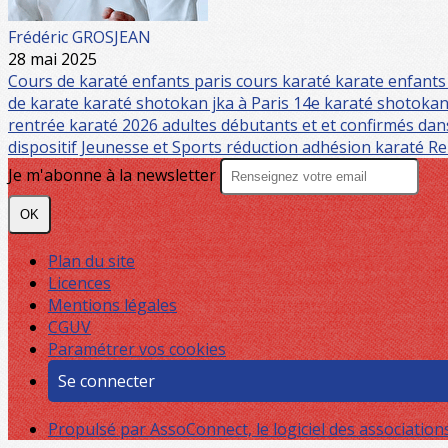
Frédéric GROSJEAN
28 mai 2025
Cours de karaté enfants paris
cours karaté
karate enfant
de karate
karaté shotokan jka à Paris 14e
karaté shotokan
rentrée karaté 2026 adultes débutants et et confirmés dan
dispositif Jeunesse et Sports
réduction adhésion karaté
Re
Je m'abonne à la newsletter
OK
Plan du site
Licences
Mentions légales
CGUV
Paramétrer vos cookies
Se connecter
Propulsé par AssoConnect, le logiciel des association