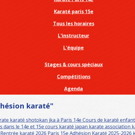
Karaté paris 15e
Tous les horaires
L'instructeur
L'équipe
Stages & cours spéciaux
Compétitions
Agenda
dhésion karaté"
arate
karaté shotokan jka à Paris 14e
Cours de karaté enfant
s dans le 14e et 15e
cours karaté
japan karate association
k
e
Rentrée karaté 2026 Paris 15e
Adhésion Karaté 2025-2026