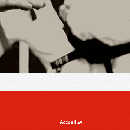
Accueil
▴
▾